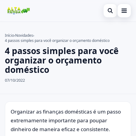
Abrir busca
Inicial
Início
›
Novidades
›
4 passos simples para você organizar o orçamento doméstico
Buscar no site
Cartão de Crédito
×
4 passos simples para você
Buscar por:
Consignado
organizar o orçamento
doméstico
Pressione Enter para buscar ou ESC para fechar.
Conta Digital
07/10/2022
Empréstimo
Finanças
Imóvel
Organizar as finanças domésticas é um passo
extremamente importante para poupar
Legal
dinheiro de maneira eficaz e consistente.