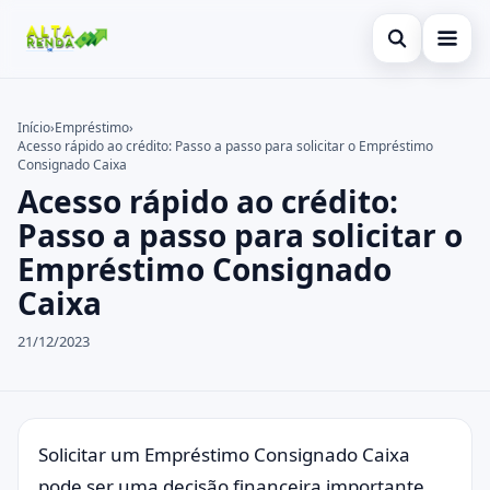
Abrir busca
Inicial
Início
›
Empréstimo
›
Acesso rápido ao crédito: Passo a passo para solicitar o Empréstimo
Buscar no site
Cartão de Crédito
×
Consignado Caixa
Acesso rápido ao crédito:
Buscar por:
Consignado
Passo a passo para solicitar o
Pressione Enter para buscar ou ESC para fechar.
Conta Digital
Empréstimo Consignado
Caixa
Empréstimo
21/12/2023
Finanças
Imóvel
Legal
Solicitar um Empréstimo Consignado Caixa
pode ser uma decisão financeira importante