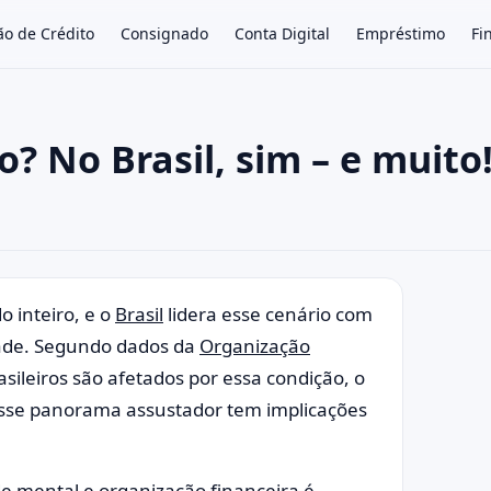
ão de Crédito
Consignado
Conta Digital
Empréstimo
Fi
? No Brasil, sim – e muito
×
 inteiro, e o
Brasil
lidera esse cenário com
dade. Segundo dados da
Organização
sileiros são afetados por essa condição, o
 Esse panorama assustador tem implicações
e mental e organização financeira é