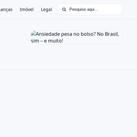
Buscar por:
nanças
Imóvel
Legal
!