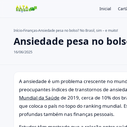
Inicial
Cart
Início
›
Finanças
›
Ansiedade pesa no bolso? No Brasil, sim – e muito!
Ansiedade pesa no bolso
Buscar no site
Buscar por:
16/06/2025
Pressione Enter para buscar ou ESC para fechar.
A ansiedade é um problema crescente no mundo
preocupantes índices de transtornos de ansie
Mundial da Saúde
de 2019, cerca de 10% dos bra
que coloca o país no topo do ranking mundial.
profundas também nas finanças pessoais.
Estudos têm mostrado que a relação entre saúd