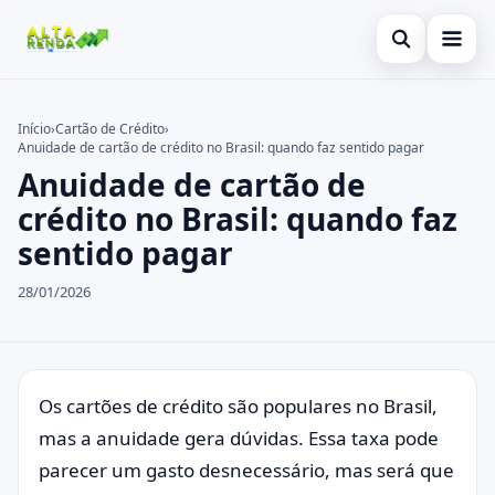
Abrir busca
Inicial
Início
›
Cartão de Crédito
›
Anuidade de cartão de crédito no Brasil: quando faz sentido pagar
Buscar no site
Cartão de Crédito
×
Anuidade de cartão de
Buscar por:
Consignado
crédito no Brasil: quando faz
sentido pagar
Pressione Enter para buscar ou ESC para fechar.
Conta Digital
28/01/2026
Empréstimo
Finanças
Imóvel
Os cartões de crédito são populares no Brasil,
mas a anuidade gera dúvidas. Essa taxa pode
Legal
parecer um gasto desnecessário, mas será que