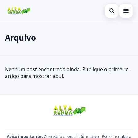
Abrir busca
Inicial
Arquivo
Buscar no site
Cartão de Crédito
×
Buscar por:
Consignado
Posts
Nenhum post encontrado ainda. Publique o primeiro
Pressione Enter para buscar ou ESC para fechar.
Conta Digital
artigo para mostrar aqui.
Empréstimo
Finanças
Imóvel
Legal
Aviso importante:
Conteúdo apenas informativo - Este site publica