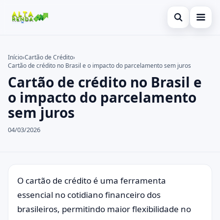
Abrir busca
Inicial
Início
›
Cartão de Crédito
›
Cartão de crédito no Brasil e o impacto do parcelamento sem juros
Buscar no site
Cartão de Crédito
×
Cartão de crédito no Brasil e
Buscar por:
Consignado
o impacto do parcelamento
sem juros
Pressione Enter para buscar ou ESC para fechar.
Conta Digital
04/03/2026
Empréstimo
Finanças
Imóvel
O cartão de crédito é uma ferramenta
essencial no cotidiano financeiro dos
Legal
brasileiros, permitindo maior flexibilidade no