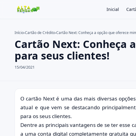
Inicial
Cart
Início
›
Cartão de Crédito
›
Cartão Next: Conheça a opção que oferece mim
Cartão Next: Conheça 
Buscar no site
Buscar por:
para seus clientes!
Pressione Enter para buscar ou ESC para fechar.
15/04/2021
O cartão Next é uma das mais diversas opções
atual e que vem se destacando principalmen
para os seus clientes.
Dentre as principais vantagens de se ter esse ca
a uma conta digital completamente gratuita qu