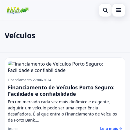
Abrir busca
Inicial
Veículos
Buscar no site
Cartão de Crédito
×
Buscar por:
Consignado
Veículos
Pressione Enter para buscar ou ESC para fechar.
Conta Digital
Empréstimo
Financiamento
27/06/2024
Financiamento de Veículos Porto Seguro:
Finanças
Facilidade e confiabilidade
Em um mercado cada vez mais dinâmico e exigente,
Imóvel
adquirir um veículo pode ser uma experiência
desafiadora. É aí que entra o Financiamento de Veículos
Legal
da Porto Bank,…
Leia mais →
bruno