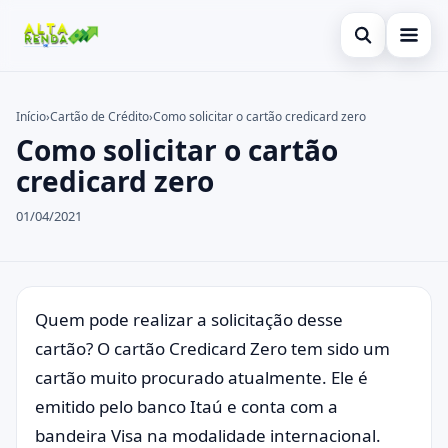
Abrir busca
Inicial
Início
›
Cartão de Crédito
›
Como solicitar o cartão credicard zero
Como solicitar o cartão
Buscar no site
Cartão de Crédito
×
credicard zero
Buscar por:
Consignado
01/04/2021
Pressione Enter para buscar ou ESC para fechar.
Conta Digital
Empréstimo
Finanças
Quem pode realizar a solicitação desse
cartão?
O cartão Credicard Zero tem sido um
Imóvel
cartão muito procurado atualmente. Ele é
Legal
emitido pelo banco Itaú e conta com a
bandeira Visa na modalidade internacional.