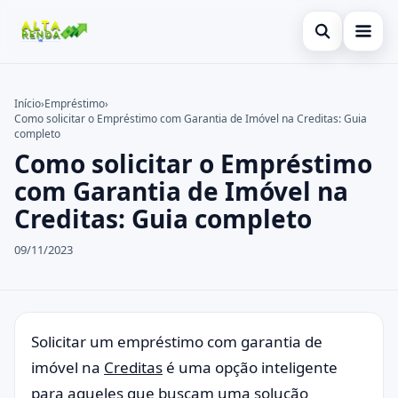
Abrir busca
Inicial
Início
›
Empréstimo
›
Como solicitar o Empréstimo com Garantia de Imóvel na Creditas: Guia
Buscar no site
Cartão de Crédito
×
completo
Como solicitar o Empréstimo
Buscar por:
Consignado
com Garantia de Imóvel na
Pressione Enter para buscar ou ESC para fechar.
Conta Digital
Creditas: Guia completo
Empréstimo
09/11/2023
Finanças
Imóvel
Solicitar um empréstimo com garantia de
Legal
imóvel na
Creditas
é uma opção inteligente
para aqueles que buscam uma solução