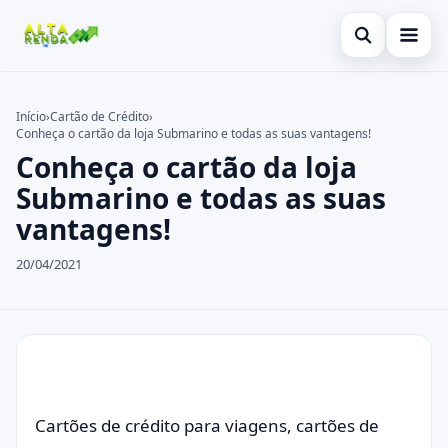
Abrir busca
Inicial
Início
›
Cartão de Crédito
›
Conheça o cartão da loja Submarino e todas as suas vantagens!
Buscar no site
Cartão de Crédito
×
Conheça o cartão da loja
Buscar por:
Consignado
Submarino e todas as suas
vantagens!
Pressione Enter para buscar ou ESC para fechar.
Conta Digital
20/04/2021
Empréstimo
Finanças
Imóvel
Legal
Cartões de crédito para viagens, cartões de