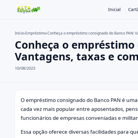
Inicial
Cart
Início
›
Empréstimo
›
Conheça o empréstimo consignado do Banco PAN: Va
Conheça o empréstimo 
Buscar no site
Buscar por:
Vantagens, taxas e com
Pressione Enter para buscar ou ESC para fechar.
10/08/2023
O empréstimo consignado do Banco PAN é uma 
cada vez mais popular entre aposentados, pensi
funcionários de empresas conveniadas e milita
Essa opção oferece diversas facilidades para q