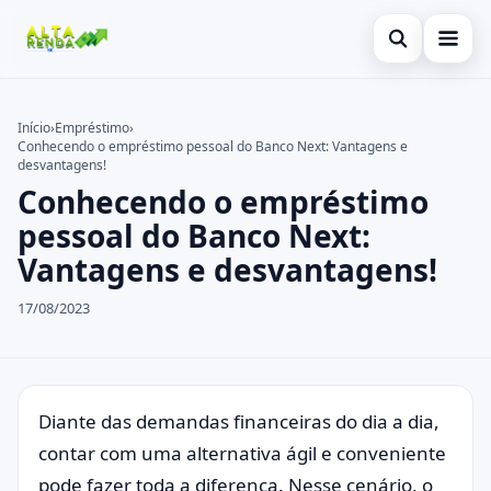
Abrir busca
Inicial
Início
›
Empréstimo
›
Conhecendo o empréstimo pessoal do Banco Next: Vantagens e
Buscar no site
Cartão de Crédito
×
desvantagens!
Conhecendo o empréstimo
Buscar por:
Consignado
pessoal do Banco Next:
Pressione Enter para buscar ou ESC para fechar.
Conta Digital
Vantagens e desvantagens!
Empréstimo
17/08/2023
Finanças
Imóvel
Diante das demandas financeiras do dia a dia,
Legal
contar com uma alternativa ágil e conveniente
pode fazer toda a diferença. Nesse cenário, o