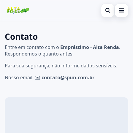
Abrir busca
Inicial
Contato
Buscar no site
Cartão de Crédito
×
Entre em contato com o
Empréstimo - Alta Renda
.
Buscar por:
Respondemos o quanto antes.
Consignado
Para sua segurança, não informe dados sensíveis.
Pressione Enter para buscar ou ESC para fechar.
Conta Digital
Nosso email: ✉️
contato@spun.com.br
Empréstimo
Finanças
Imóvel
Legal