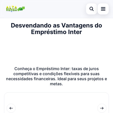
Abrir busca
Desvendando as Vantagens do
Inicial
Empréstimo Inter
Buscar no site
Cartão de Crédito
×
Buscar por:
Consignado
Pressione Enter para buscar ou ESC para fechar.
Conta Digital
Conheça o Empréstimo Inter: taxas de juros
Empréstimo
competitivas e condições flexíveis para suas
necessidades financeiras. Ideal para seus projetos e
Finanças
metas.
Imóvel
Legal