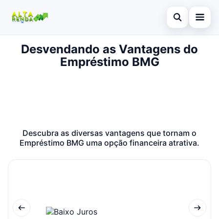
Abrir busca
Desvendando as Vantagens do
Inicial
Empréstimo BMG
Buscar no site
Cartão de Crédito
×
Buscar por:
Consignado
Pressione Enter para buscar ou ESC para fechar.
Conta Digital
Descubra as diversas vantagens que tornam o
Empréstimo
Empréstimo BMG uma opção financeira atrativa.
Finanças
Imóvel
Legal