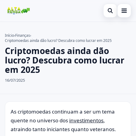
Abrir busca
Inicial
Início
›
Finanças
›
Criptomoedas ainda dão lucro? Descubra como lucrar em 2025
Buscar no site
Cartão de Crédito
×
Criptomoedas ainda dão
Buscar por:
Consignado
lucro? Descubra como lucrar
em 2025
Pressione Enter para buscar ou ESC para fechar.
Conta Digital
16/07/2025
Empréstimo
Finanças
Imóvel
As criptomoedas continuam a ser um tema
quente no universo dos
investimentos
,
Legal
atraindo tanto iniciantes quanto veteranos.