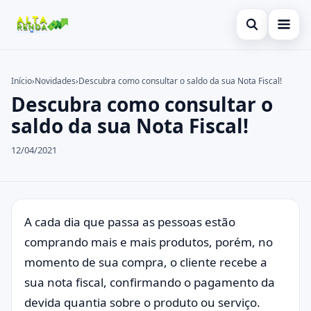
Abrir busca
Inicial
Início
›
Novidades
›
Descubra como consultar o saldo da sua Nota Fiscal!
Descubra como consultar o
Buscar no site
Cartão de Crédito
×
saldo da sua Nota Fiscal!
Buscar por:
Consignado
12/04/2021
Pressione Enter para buscar ou ESC para fechar.
Conta Digital
Empréstimo
Finanças
A cada dia que passa as pessoas estão
comprando mais e mais produtos, porém, no
Imóvel
momento de sua compra, o cliente recebe a
Legal
sua nota fiscal, confirmando o pagamento da
devida quantia sobre o produto ou serviço.