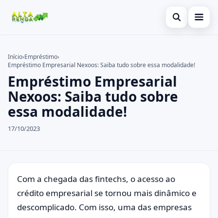
Abrir busca
Inicial
Início
›
Empréstimo
›
Empréstimo Empresarial Nexoos: Saiba tudo sobre essa modalidade!
Buscar no site
Cartão de Crédito
×
Empréstimo Empresarial
Buscar por:
Consignado
Nexoos: Saiba tudo sobre
essa modalidade!
Pressione Enter para buscar ou ESC para fechar.
Conta Digital
17/10/2023
Empréstimo
Finanças
Imóvel
Com a chegada das fintechs, o acesso ao
crédito empresarial se tornou mais dinâmico e
Legal
descomplicado. Com isso, uma das empresas