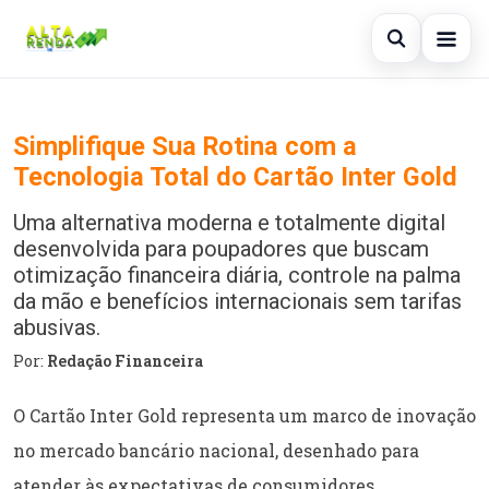
Abrir busc
Inicial
Simplifique Sua Rotina com a
Buscar no site
×
Cartão de Crédito
Tecnologia Total do Cartão Inter Gold
Buscar por:
Consignado
Uma alternativa moderna e totalmente digital
desenvolvida para poupadores que buscam
Pressione Enter para buscar ou ESC para fechar.
Conta Digital
otimização financeira diária, controle na palma
da mão e benefícios internacionais sem tarifas
Empréstimo
abusivas.
Finanças
Por:
Redação Financeira
Imóvel
O Cartão Inter Gold representa um marco de inovação
no mercado bancário nacional, desenhado para
Legal
atender às expectativas de consumidores