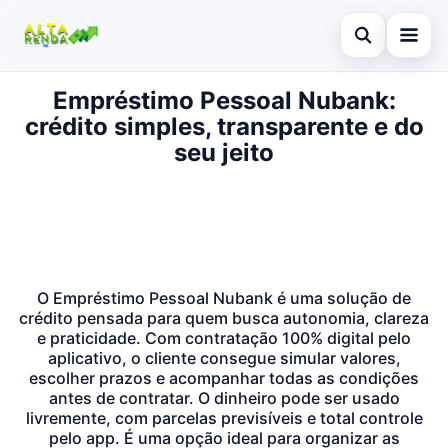
Abrir busca
Empréstimo Pessoal Nubank:
Inicial
crédito simples, transparente e do
Buscar no site
Cartão de Crédito
seu jeito
×
Buscar por:
Consignado
Pressione Enter para buscar ou ESC para fechar.
Conta Digital
Empréstimo
O Empréstimo Pessoal Nubank é uma solução de
Finanças
crédito pensada para quem busca autonomia, clareza
e praticidade. Com contratação 100% digital pelo
aplicativo, o cliente consegue simular valores,
Imóvel
escolher prazos e acompanhar todas as condições
antes de contratar. O dinheiro pode ser usado
Legal
livremente, com parcelas previsíveis e total controle
pelo app. É uma opção ideal para organizar as