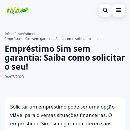
Abrir busca
Inicial
Início
›
Empréstimo
›
Empréstimo Sim sem garantia: Saiba como solicitar o seu!
Buscar no site
Cartão de Crédito
×
Empréstimo Sim sem
Buscar por:
Consignado
garantia: Saiba como solicitar
o seu!
Pressione Enter para buscar ou ESC para fechar.
Conta Digital
04/07/2023
Empréstimo
Finanças
Imóvel
Solicitar um empréstimo pode ser uma opção
viável para diversas situações financeiras. O
Legal
empréstimo “Sim” sem garantia oferece aos