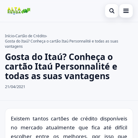
Abrir busca
Inicial
Início
›
Cartão de Crédito
›
Gosta do Itaú? Conheça o cartão Itaú Personnalité e todas as suas
Buscar no site
Cartão de Crédito
×
vantagens
Gosta do Itaú? Conheça o
Buscar por:
Consignado
cartão Itaú Personnalité e
Pressione Enter para buscar ou ESC para fechar.
Conta Digital
todas as suas vantagens
Empréstimo
21/04/2021
Finanças
Imóvel
Existem tantos cartões de crédito disponíveis
Legal
no mercado atualmente que fica até difícil
escolher entre os melhores, por isso que