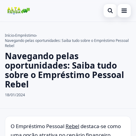
Abrir busca
Inicial
Início
›
Empréstimo
›
Navegando pelas oportunidades: Saiba tudo sobre o Empréstimo Pessoal
Buscar no site
Cartão de Crédito
×
Rebel
Navegando pelas
Buscar por:
Consignado
oportunidades: Saiba tudo
Pressione Enter para buscar ou ESC para fechar.
Conta Digital
sobre o Empréstimo Pessoal
Rebel
Empréstimo
18/01/2024
Finanças
Imóvel
Legal
O Empréstimo Pessoal
Rebel
destaca-se como
uma opção atrativa no cenário financeiro,