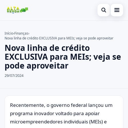
Abrir busca
Inicial
Início
›
Finanças
›
Nova linha de crédito EXCLUSIVA para MEIs; veja se pode aproveitar
Buscar no site
Cartão de Crédito
×
Nova linha de crédito
Buscar por:
Consignado
EXCLUSIVA para MEIs; veja se
pode aproveitar
Pressione Enter para buscar ou ESC para fechar.
Conta Digital
29/07/2024
Empréstimo
Finanças
Imóvel
Recentemente, o governo federal lançou um
programa inovador voltado para apoiar
Legal
microempreendedores individuais (MEIs) e