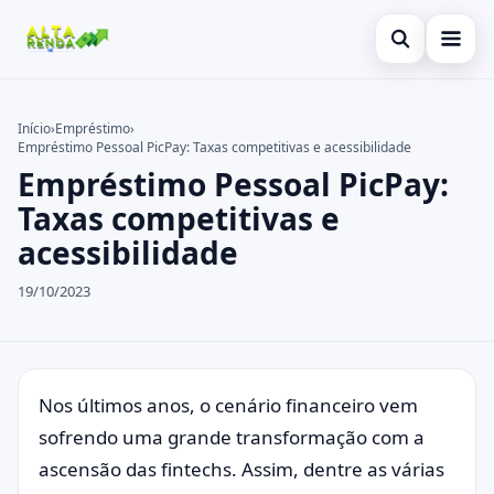
Abrir busca
Inicial
Início
›
Empréstimo
›
Empréstimo Pessoal PicPay: Taxas competitivas e acessibilidade
Buscar no site
Cartão de Crédito
×
Empréstimo Pessoal PicPay:
Buscar por:
Consignado
Taxas competitivas e
acessibilidade
Pressione Enter para buscar ou ESC para fechar.
Conta Digital
19/10/2023
Empréstimo
Finanças
Imóvel
Nos últimos anos, o cenário financeiro vem
sofrendo uma grande transformação com a
Legal
ascensão das fintechs. Assim, dentre as várias