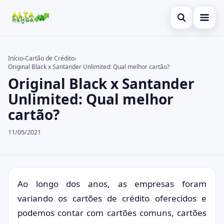
Abrir busca
Inicial
Início
›
Cartão de Crédito
›
Original Black x Santander Unlimited: Qual melhor cartão?
Buscar no site
Cartão de Crédito
×
Original Black x Santander
Buscar por:
Consignado
Unlimited: Qual melhor
cartão?
Pressione Enter para buscar ou ESC para fechar.
Conta Digital
11/05/2021
Empréstimo
Finanças
Imóvel
Ao longo dos anos, as empresas foram
variando os cartões de crédito oferecidos e
Legal
podemos contar com cartões comuns, cartões