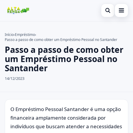
Abrir busca
Inicial
Início
›
Empréstimo
›
Passo a passo de como obter um Empréstimo Pessoal no Santander
Buscar no site
Cartão de Crédito
×
Passo a passo de como obter
Buscar por:
Consignado
um Empréstimo Pessoal no
Santander
Pressione Enter para buscar ou ESC para fechar.
Conta Digital
14/12/2023
Empréstimo
Finanças
Imóvel
O Empréstimo Pessoal Santander é uma opção
financeira amplamente considerada por
Legal
indivíduos que buscam atender a necessidades