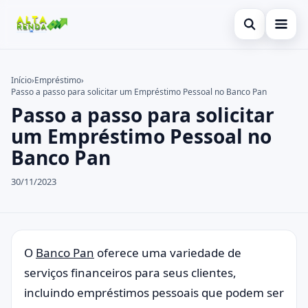
Abrir busca
Inicial
Início
›
Empréstimo
›
Passo a passo para solicitar um Empréstimo Pessoal no Banco Pan
Buscar no site
Cartão de Crédito
×
Passo a passo para solicitar
Buscar por:
Consignado
um Empréstimo Pessoal no
Banco Pan
Pressione Enter para buscar ou ESC para fechar.
Conta Digital
30/11/2023
Empréstimo
Finanças
Imóvel
O
Banco Pan
oferece uma variedade de
serviços financeiros para seus clientes,
Legal
incluindo empréstimos pessoais que podem ser