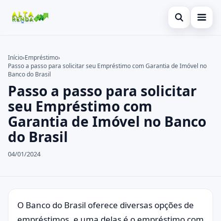
Abrir busca
Inicial
Início
›
Empréstimo
›
Passo a passo para solicitar seu Empréstimo com Garantia de Imóvel no
Buscar no site
Cartão de Crédito
×
Banco do Brasil
Passo a passo para solicitar
Buscar por:
Consignado
seu Empréstimo com
Pressione Enter para buscar ou ESC para fechar.
Conta Digital
Garantia de Imóvel no Banco
do Brasil
Empréstimo
04/01/2024
Finanças
Imóvel
Legal
O Banco do Brasil oferece diversas opções de
empréstimos, e uma delas é o empréstimo com