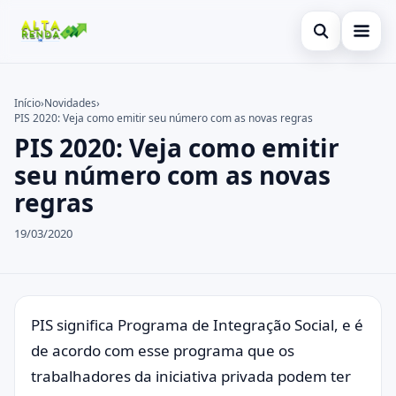
Abrir busca
Inicial
Início
›
Novidades
›
PIS 2020: Veja como emitir seu número com as novas regras
Buscar no site
Cartão de Crédito
×
PIS 2020: Veja como emitir
Buscar por:
Consignado
seu número com as novas
regras
Pressione Enter para buscar ou ESC para fechar.
Conta Digital
19/03/2020
Empréstimo
Finanças
Imóvel
PIS significa Programa de Integração Social, e é
de acordo com esse programa que os
Legal
trabalhadores da iniciativa privada podem ter