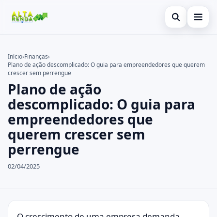
Abrir busca
Inicial
Início
›
Finanças
›
Plano de ação descomplicado: O guia para empreendedores que querem
Buscar no site
Cartão de Crédito
×
crescer sem perrengue
Plano de ação
Buscar por:
Consignado
descomplicado: O guia para
Pressione Enter para buscar ou ESC para fechar.
Conta Digital
empreendedores que
querem crescer sem
Empréstimo
perrengue
Finanças
02/04/2025
Imóvel
Legal
O crescimento de uma
empresa
demanda