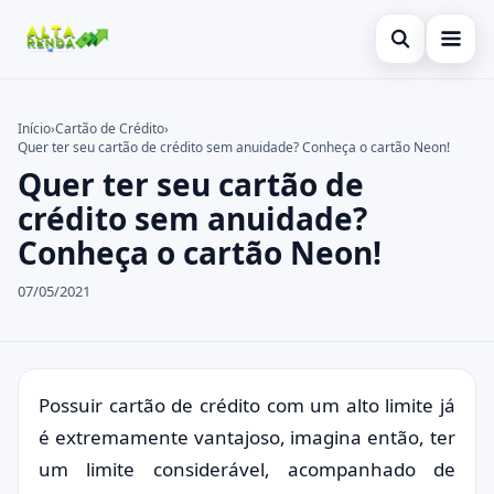
Abrir busca
Inicial
Início
›
Cartão de Crédito
›
Quer ter seu cartão de crédito sem anuidade? Conheça o cartão Neon!
Buscar no site
Cartão de Crédito
×
Quer ter seu cartão de
Buscar por:
Consignado
crédito sem anuidade?
Conheça o cartão Neon!
Pressione Enter para buscar ou ESC para fechar.
Conta Digital
07/05/2021
Empréstimo
Finanças
Imóvel
Possuir cartão de crédito com um alto limite já
é extremamente vantajoso, imagina então, ter
Legal
um limite considerável, acompanhado de