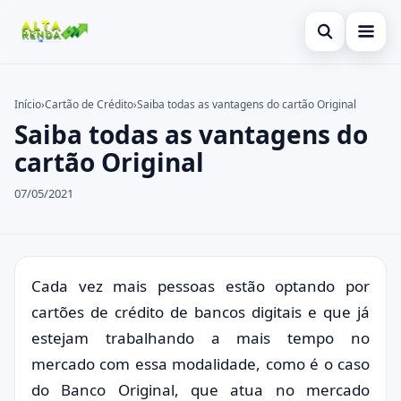
Abrir busca
Inicial
Início
›
Cartão de Crédito
›
Saiba todas as vantagens do cartão Original
Saiba todas as vantagens do
Buscar no site
Cartão de Crédito
×
cartão Original
Buscar por:
Consignado
07/05/2021
Pressione Enter para buscar ou ESC para fechar.
Conta Digital
Empréstimo
Finanças
Cada vez mais pessoas estão optando por
cartões de crédito de bancos digitais e que já
Imóvel
estejam trabalhando a mais tempo no
Legal
mercado com essa modalidade, como é o caso
do Banco Original, que atua no mercado