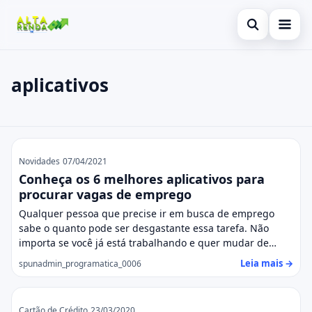
Abrir busca
Inicial
aplicativos
Buscar no site
Cartão de Crédito
×
Buscar por:
Consignado
aplicativos
Pressione Enter para buscar ou ESC para fechar.
Conta Digital
Novidades
07/04/2021
Conheça os 6 melhores aplicativos para
Empréstimo
procurar vagas de emprego
Qualquer pessoa que precise ir em busca de emprego
Finanças
sabe o quanto pode ser desgastante essa tarefa. Não
importa se você já está trabalhando e quer mudar de…
Imóvel
Leia mais →
spunadmin_programatica_0006
Legal
Cartão de Crédito
23/03/2020