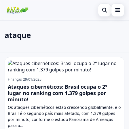
Abrir busca
Inicial
ataque
Buscar no site
Cartão de Crédito
×
Buscar por:
Consignado
ataque
Pressione Enter para buscar ou ESC para fechar.
Conta Digital
Empréstimo
Finanças
29/01/2025
Ataques cibernéticos: Brasil ocupa o 2°
Finanças
lugar no ranking com 1.379 golpes por
minuto!
Imóvel
Os ataques cibernéticos estão crescendo globalmente, e o
Brasil é o segundo país mais afetado, com 1.379 golpes
Legal
por minuto, conforme o estudo Panorama de Ameaças
para a…