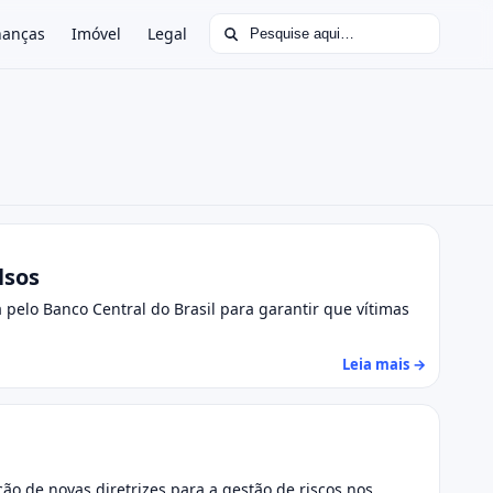
Buscar por:
nanças
Imóvel
Legal
lsos
elo Banco Central do Brasil para garantir que vítimas
Leia mais →
ção de novas diretrizes para a gestão de riscos nos