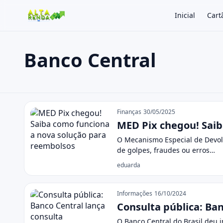
Inicial
Cart
Banco Central
Buscar no site
Buscar por:
Banco Central
Pressione Enter para buscar ou ESC para fechar.
Finanças
30/05/2025
MED Pix chegou! Saib
O Mecanismo Especial de Devol
de golpes, fraudes ou erros…
eduarda
Informações
16/10/2024
Consulta pública: Ban
O Banco Central do Brasil deu i