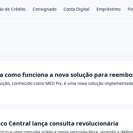
ão de Crédito
Consignado
Conta Digital
Empréstimo
Fi
×
a como funciona a nova solução para reembo
ução, conhecido como MED Pix, é uma nova solução implementada p
co Central lança consulta revolucionária
nício a uma consulta pública nesta segunda-feira, visando a defini