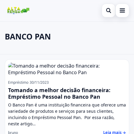
Abrir busca
Inicial
BANCO PAN
Buscar no site
Cartão de Crédito
×
Buscar por:
Consignado
BANCO PAN
Pressione Enter para buscar ou ESC para fechar.
Conta Digital
Empréstimo
Empréstimo
30/11/2023
Tomando a melhor decisão financeira:
Finanças
Empréstimo Pessoal no Banco Pan
O Banco Pan é uma instituição financeira que oferece uma
Imóvel
variedade de produtos e serviços para seus clientes,
incluindo o Empréstimo Pessoal Pan. Por essa razão,
Legal
neste artigo…
Leia mais →
bruno