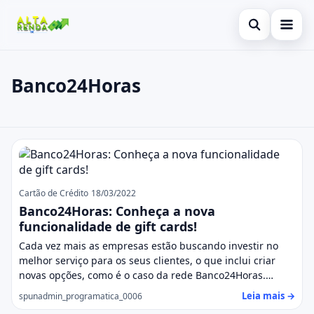
Abrir busca
Inicial
Banco24Horas
Buscar no site
Cartão de Crédito
×
Buscar por:
Consignado
Banco24Horas
Pressione Enter para buscar ou ESC para fechar.
Conta Digital
Empréstimo
Cartão de Crédito
18/03/2022
Banco24Horas: Conheça a nova
Finanças
funcionalidade de gift cards!
Cada vez mais as empresas estão buscando investir no
Imóvel
melhor serviço para os seus clientes, o que inclui criar
novas opções, como é o caso da rede Banco24Horas.…
Legal
Leia mais →
spunadmin_programatica_0006