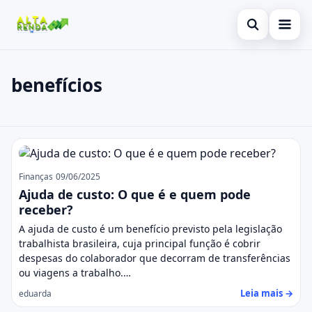
Abrir busca
Inicial
benefícios
Buscar no site
Cartão de Crédito
×
Buscar por:
Consignado
benefícios
Pressione Enter para buscar ou ESC para fechar.
Conta Digital
Finanças
09/06/2025
Empréstimo
Ajuda de custo: O que é e quem pode
receber?
Finanças
A ajuda de custo é um benefício previsto pela legislação
trabalhista brasileira, cuja principal função é cobrir
Imóvel
despesas do colaborador que decorram de transferências
ou viagens a trabalho.…
Legal
Leia mais →
eduarda