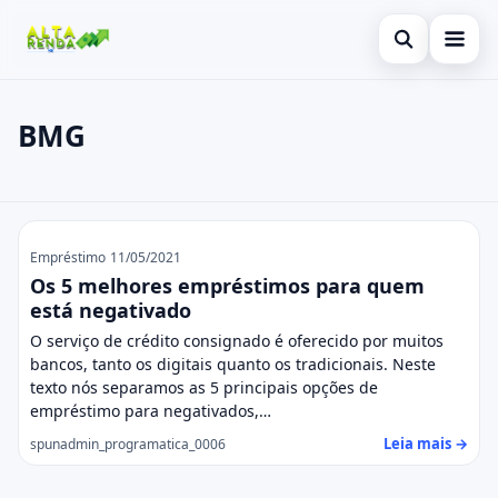
Abrir busca
Inicial
BMG
Buscar no site
Cartão de Crédito
×
Buscar por:
Consignado
BMG
Pressione Enter para buscar ou ESC para fechar.
Conta Digital
Empréstimo
11/05/2021
Os 5 melhores empréstimos para quem
Empréstimo
está negativado
O serviço de crédito consignado é oferecido por muitos
Finanças
bancos, tanto os digitais quanto os tradicionais. Neste
texto nós separamos as 5 principais opções de
Imóvel
empréstimo para negativados,…
Leia mais →
spunadmin_programatica_0006
Legal