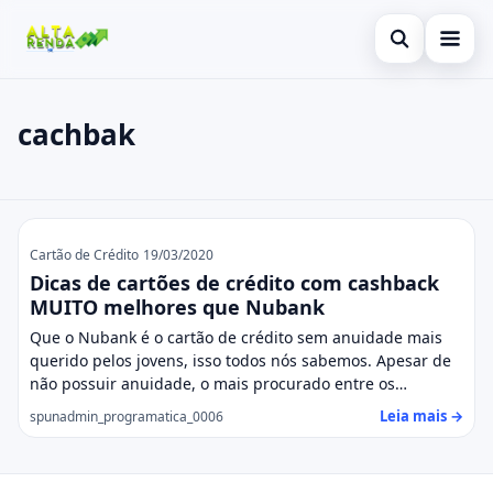
Abrir busca
Inicial
cachbak
Buscar no site
Cartão de Crédito
×
Buscar por:
Consignado
cachbak
Pressione Enter para buscar ou ESC para fechar.
Conta Digital
Cartão de Crédito
19/03/2020
Dicas de cartões de crédito com cashback
Empréstimo
MUITO melhores que Nubank
Que o Nubank é o cartão de crédito sem anuidade mais
Finanças
querido pelos jovens, isso todos nós sabemos. Apesar de
não possuir anuidade, o mais procurado entre os…
Imóvel
Leia mais →
spunadmin_programatica_0006
Legal