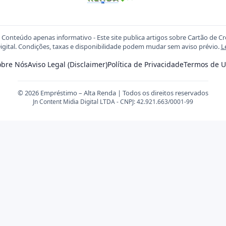
Conteúdo apenas informativo - Este site publica artigos sobre Cartão de C
igital. Condições, taxas e disponibilidade podem mudar sem aviso prévio.
L
obre Nós
Aviso Legal (Disclaimer)
Política de Privacidade
Termos de U
© 2026 Empréstimo – Alta Renda | Todos os direitos reservados
Jn Content Midia Digital LTDA - CNPJ: 42.921.663/0001-99