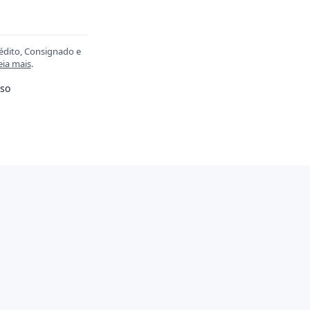
rédito, Consignado e
eia mais
.
so