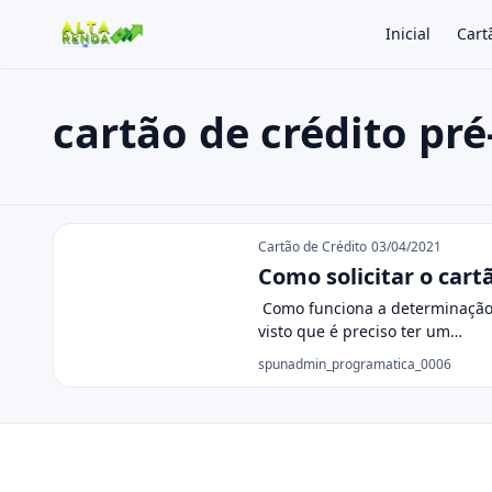
Inicial
Cart
cartão de crédito pr
Buscar no site
Buscar por:
cartão de crédito pré-pago
Pressione Enter para buscar ou ESC para fechar.
Cartão de Crédito
03/04/2021
Como solicitar o car
Como funciona a determinação d
visto que é preciso ter um…
spunadmin_programatica_0006