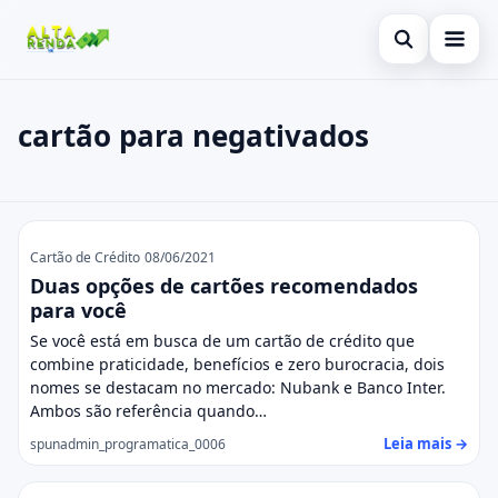
Abrir busca
Inicial
cartão para negativados
Buscar no site
Cartão de Crédito
×
Buscar por:
Consignado
cartão para negativados
Pressione Enter para buscar ou ESC para fechar.
Conta Digital
Cartão de Crédito
08/06/2021
Duas opções de cartões recomendados
Empréstimo
para você
Se você está em busca de um cartão de crédito que
Finanças
combine praticidade, benefícios e zero burocracia, dois
nomes se destacam no mercado: Nubank e Banco Inter.
Imóvel
Ambos são referência quando…
Leia mais →
spunadmin_programatica_0006
Legal