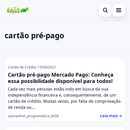
Abrir busca
Inicial
cartão pré-pago
Buscar no site
Cartão de Crédito
×
Buscar por:
Consignado
cartão pré-pago
Pressione Enter para buscar ou ESC para fechar.
Conta Digital
Cartão de Crédito
15/04/2021
Cartão pré-pago Mercado Pago: Conheça
Empréstimo
essa possibilidade disponível para todos!
Cada vez mais pessoas estão indo em busca da sua
Finanças
independência financeira e, consequentemente, de um
cartão de crédito. Muitas vezes, por falta de comprovação
Imóvel
de renda ou…
Leia mais →
spunadmin_programatica_0006
Legal