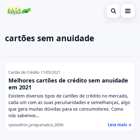
Abrir busca
Inicial
cartões sem anuidade
Buscar no site
Cartão de Crédito
×
Buscar por:
Consignado
cartões sem anuidade
Pressione Enter para buscar ou ESC para fechar.
Conta Digital
Cartão de Crédito
11/05/2021
Melhores cartões de crédito sem anuidade
Empréstimo
em 2021
Existem diversos tipos de cartões de crédito no mercado,
Finanças
cada um com as suas peculiaridades e semelhanças, algo
que gera muitas dúvidas para os consumidores. Como
Imóvel
nós sabemos…
Leia mais →
spunadmin_programatica_0006
Legal