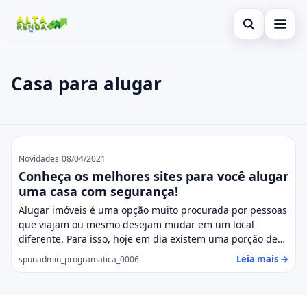
Abrir busca
Inicial
Casa para alugar
Buscar no site
Cartão de Crédito
×
Buscar por:
Consignado
Casa para alugar
Pressione Enter para buscar ou ESC para fechar.
Conta Digital
Novidades
08/04/2021
Conheça os melhores sites para você alugar
Empréstimo
uma casa com segurança!
Alugar imóveis é uma opção muito procurada por pessoas
Finanças
que viajam ou mesmo desejam mudar em um local
diferente. Para isso, hoje em dia existem uma porção de…
Imóvel
Leia mais →
spunadmin_programatica_0006
Legal