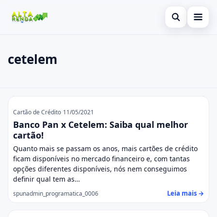
Abrir busca
Inicial
cetelem
Buscar no site
Cartão de Crédito
×
Buscar por:
Consignado
cetelem
Pressione Enter para buscar ou ESC para fechar.
Conta Digital
Cartão de Crédito
11/05/2021
Banco Pan x Cetelem: Saiba qual melhor
Empréstimo
cartão!
Quanto mais se passam os anos, mais cartões de crédito
Finanças
ficam disponíveis no mercado financeiro e, com tantas
opções diferentes disponíveis, nós nem conseguimos
Imóvel
definir qual tem as…
Leia mais →
spunadmin_programatica_0006
Legal