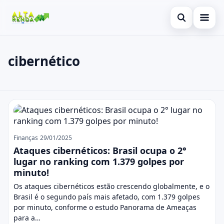
Abrir busca
Inicial
cibernético
Buscar no site
Cartão de Crédito
×
Buscar por:
Consignado
cibernético
Pressione Enter para buscar ou ESC para fechar.
Conta Digital
Empréstimo
Finanças
29/01/2025
Ataques cibernéticos: Brasil ocupa o 2°
Finanças
lugar no ranking com 1.379 golpes por
minuto!
Imóvel
Os ataques cibernéticos estão crescendo globalmente, e o
Brasil é o segundo país mais afetado, com 1.379 golpes
Legal
por minuto, conforme o estudo Panorama de Ameaças
para a…