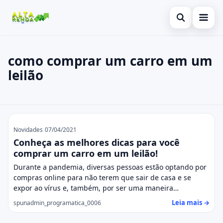
Abrir busca
Inicial
como comprar um carro em um
leilão
Buscar no site
Cartão de Crédito
×
Buscar por:
Consignado
Pressione Enter para buscar ou ESC para fechar.
Conta Digital
como comprar um carro em um leil
Novidades
07/04/2021
Empréstimo
Conheça as melhores dicas para você
comprar um carro em um leilão!
Finanças
Durante a pandemia, diversas pessoas estão optando por
compras online para não terem que sair de casa e se
Imóvel
expor ao vírus e, também, por ser uma maneira…
Legal
Leia mais →
spunadmin_programatica_0006